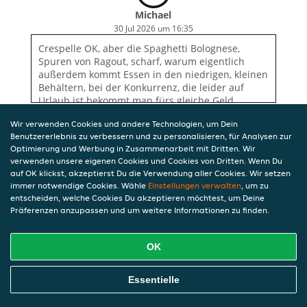
Michael
30 Jul 2026 um 16:35
Crespelle OK, aber die Spaghetti Bolognese,
Spuren von Ragout, scharf, warum eigentlich
außerdem kommt Essen in den niedrigen, kleinen
Behältern, bei der Konkurrenz, die leider auf
Urlaub ist bekommt man fürs gleiche Geld
deutlich mehr
Wir verwenden Cookies und andere Technologien, um Dein
Benutzererlebnis zu verbessern und zu personalisieren, für Analysen zur
Optimierung und Werbung in Zusammenarbeit mit Dritten. Wir
verwenden unsere eigenen Cookies und Cookies von Dritten. Wenn Du
auf OK klickst, akzeptierst Du die Verwendung aller Cookies. Wir setzen
immer notwendige Cookies. Wähle
Einstellungen verwalten
, um zu
entscheiden, welche Cookies Du akzeptieren möchtest, um Deine
Präferenzen anzupassen und um weitere Informationen zu finden.
OK
Essentielle